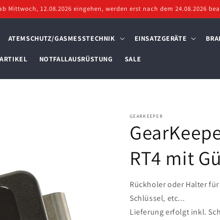
ab Mittwoch, 12.08.2026 eingehen, werden erst nach dem 24.08.2026 bear
ATEMSCHUTZ/GASMESSTECHNIK
EINSATZGERÄTE
BRA
ARTIKEL
NOTFALLAUSRÜSTUNG
SALE
GEARKEEPER
GearKeepe
RT4 mit Gü
Rückholer oder Halter fü
Schlüssel, etc...
Lieferung erfolgt inkl. Sc