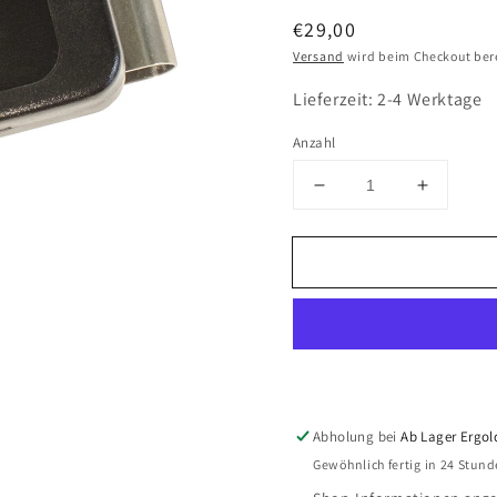
Normaler
€29,00
Preis
Versand
wird beim Checkout ber
Lieferzeit: 2-4 Werktage
Anzahl
Verringere
Erhöhe
die
die
Menge
Menge
für
für
GearKeeper
GearKee
Ausrüstungshalter
Ausrüstu
RT4
RT4
mit
mit
Gürtelclip
Gürtelcli
Abholung bei
Ab Lager Ergol
Gewöhnlich fertig in 24 Stun