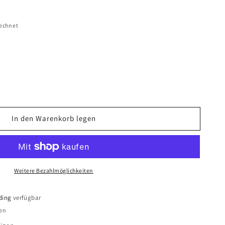
echnet
In den Warenkorb legen
per
ngshalter
Weitere Bezahlmöglichkeiten
p
ding
verfügbar
den