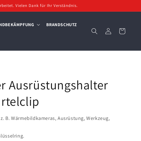
beitet. Vielen Dank für Ihr Verständnis.
NDBEKÄMPFUNG
BRANDSCHUTZ
Einloggen
Warenkorb
r Ausrüstungshalter
rtelclip
r z. B. Wärmebildkameras, Ausrüstung, Werkzeug,
hlüsselring.