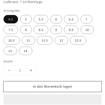
Lieferzeit: 7-10 Werktage
Schuhgröße
4.5
5
5.5
6
6.5
7
7.5
8
8.5
9
9.5
10
10.5
11
11.5
12
12.5
13
14
Anzahl
Verringere
Erhöhe
die
die
Menge
Menge
In den Warenkorb legen
für
für
HAIX
HAIX
AIRPOWER
AIRPOWER
XR91,
XR91,