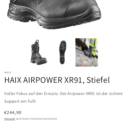
HAIX
HAIX AIRPOWER XR91, Stiefel
Voller Fokus auf den Einsatz: Der Airpower XR91 ist der sichere
Support am Fuß!
Normaler
€244,90
Preis
Versand
wird beim Checkout berechnet