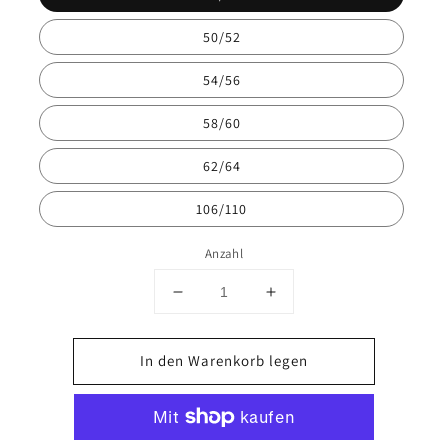
50/52
54/56
58/60
62/64
106/110
Anzahl
Verringere
Erhöhe
die
die
Menge
Menge
In den Warenkorb legen
für
für
HF
HF
Überhose
Überhose
Bayern
Bayern
PROFI
PROFI