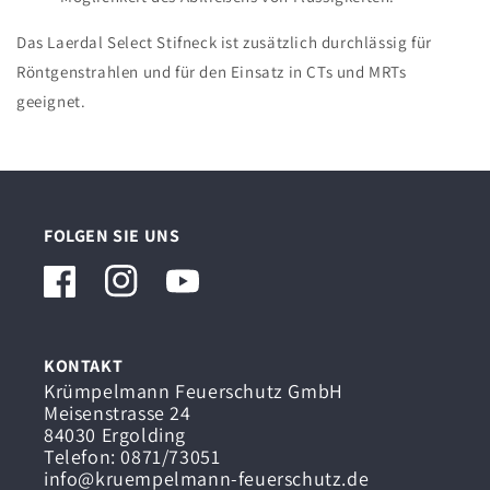
Das Laerdal Select Stifneck ist zusätzlich durchlässig für
Röntgenstrahlen und für den Einsatz in CTs und MRTs
geeignet.
FOLGEN SIE UNS
Facebook
Instagram
YouTube
KONTAKT
Krümpelmann Feuerschutz GmbH
Meisenstrasse 24
84030 Ergolding
Telefon: 0871/73051
info@kruempelmann-feuerschutz.de