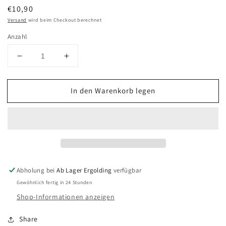
Normaler
€10,90
Preis
Versand
wird beim Checkout berechnet
Anzahl
Verringere
Erhöhe
die
die
Menge
Menge
In den Warenkorb legen
für
für
Laerdal
Laerdal
Stifneck
Stifneck
Select,
Select,
einstellbarer
einstellbarer
HWS-
HWS-
Immobilisierungskragen
Immobilisierungskragen
für
für
Abholung bei
Ab Lager Ergolding
verfügbar
Erwachsene
Erwachsene
Gewöhnlich fertig in 24 Stunden
Shop-Informationen anzeigen
Share