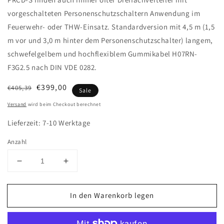
vorgeschalteten Personenschutzschaltern Anwendung im
Feuerwehr- oder THW-Einsatz. Standardversion mit 4,5 m (1,5
m vor und 3,0 m hinter dem Personenschutzschalter) langem,
schwefelgelbem und hochflexiblem Gummikabel H07RN-
F3G2.5 nach DIN VDE 0282.
Normaler
Verkaufspreis
€399,00
€405,39
Sale
Preis
Versand
wird beim Checkout berechnet
Lieferzeit: 7-10 Werktage
Anzahl
Verringere
Erhöhe
die
die
Menge
Menge
In den Warenkorb legen
für
für
Personenschutzleitung
Personenschutzleitung
mit
mit