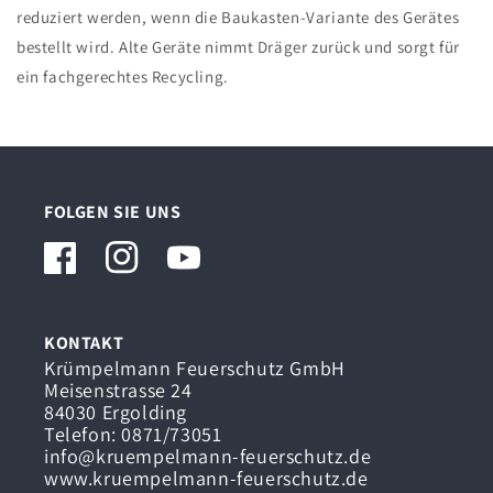
reduziert werden, wenn die Baukasten-Variante des Gerätes
bestellt wird. Alte Geräte nimmt Dräger zurück und sorgt für
ein fachgerechtes Recycling.
FOLGEN SIE UNS
Facebook
Instagram
YouTube
KONTAKT
Krümpelmann Feuerschutz GmbH
Meisenstrasse 24
84030 Ergolding
Telefon: 0871/73051
info@kruempelmann-feuerschutz.de
www.kruempelmann-feuerschutz.de