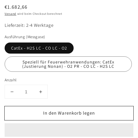
Normaler
€1.682,66
Preis
Versand
wird beim Checkout berechnet
Lieferzeit: 2-4 Werktage
Ausführung (Messgase)
CatEx - H2S LC - CO LC - O2
Speziell für Feuerwehranwendungen: CatEx
(Justierung Nonan) - O2 PR - CO LC - H2S LC
Anzahl
Verringere
Erhöhe
die
die
Menge
Menge
In den Warenkorb legen
für
für
DRÄGER
DRÄGER
X-
X-
am
am