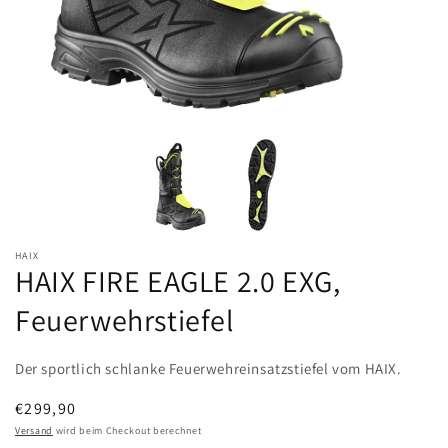
HAIX
HAIX FIRE EAGLE 2.0 EXG,
Feuerwehrstiefel
Der sportlich schlanke Feuerwehreinsatzstiefel vom HAIX.
Normaler
€299,90
Preis
Versand
wird beim Checkout berechnet