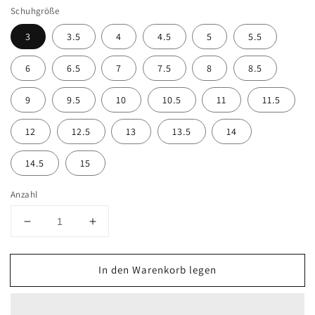
Schuhgröße
3
3.5
4
4.5
5
5.5
6
6.5
7
7.5
8
8.5
9
9.5
10
10.5
11
11.5
12
12.5
13
13.5
14
14.5
15
Anzahl
Verringere
Erhöhe
die
die
Menge
Menge
In den Warenkorb legen
für
für
HAIX
HAIX
FIRE
FIRE