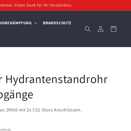
beitet. Vielen Dank für Ihr Verständnis.
NDBEKÄMPFUNG
BRANDSCHUTZ
Einloggen
Warenkorb
r Hydrantenstandrohr
Abgänge
ar, DN50 mit 2x C52-Storz Anschlüssen.
echnet