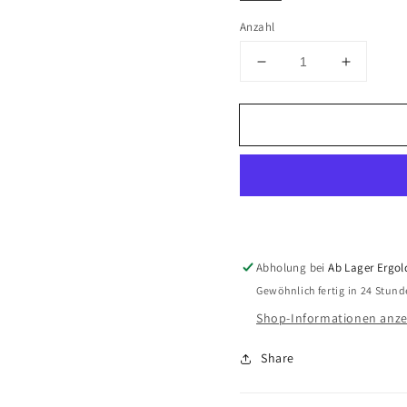
Anzahl
Verringere
Erhöhe
die
die
Menge
Menge
für
für
Kindswater
Kindswa
Hydrantenstandrohr
Hydrant
DN
DN
50,
50,
2
2
Abgänge
Abgäng
Abholung bei
Ab Lager Ergol
Gewöhnlich fertig in 24 Stun
Shop-Informationen anze
Share