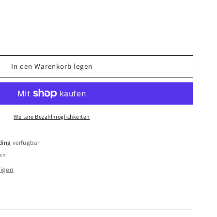
In den Warenkorb legen
ter
enstandrohr
Weitere Bezahlmöglichkeiten
e
ding
verfügbar
den
igen