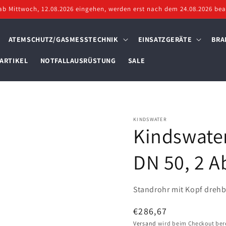
ab Mittwoch, 12.08.2026 eingehen, werden erst nach dem 24.08.2026 bear
ATEMSCHUTZ/GASMESSTECHNIK
EINSATZGERÄTE
BRA
ARTIKEL
NOTFALLAUSRÜSTUNG
SALE
KINDSWATER
Kindswate
DN 50, 2 
Standrohr mit Kopf drehb
Normaler
€286,67
Preis
Versand
wird beim Checkout ber